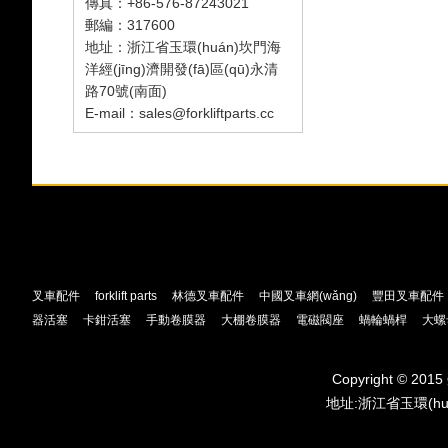
傳真：+86-576-87243021
郵編：317600
地址：浙江省玉環(huán)坎門海
洋經(jīng)濟開發(fā)區(qū)永清
路70號(南面)
E-mail：sales@forkliftparts.cc
叉車配件
forklift parts
林德叉車配件
中國叉車網(wǎng)
豐田叉車配件
器活塞
卡鉗活塞
手動卷膜器
大棚卷膜器
電磁閥座
蝸輪蝸桿
大螺
Copyright © 2015
地址:浙江省玉環(huá