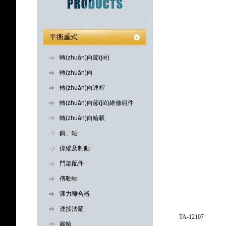
平衡重式
轉(zhuǎn)向節(jié)
轉(zhuǎn)向
轉(zhuǎn)向連桿
轉(zhuǎn)向節(jié)維修組件
轉(zhuǎn)向輪轂
銷、軸
操縱及制動
門架配件
傳動軸
液力離合器
連接法蘭
TA-12107
齒輪